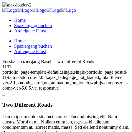
Home
Spaziergang buchen
Auf eigene Faust
Home
Spaziergang buchen
Auf eigene Faust
Fussballspaziergang Basel | Two Different Roads
1193
portfolio_page-template-default,single,single-portfolio_page,postid-
1193,mikado-core-2.0.4,ajax_fade,page_not_loaded,,mkd-theme-
ver-2.1,smooth_scroll,no_animation_on_touch,wpb-js-composer js-
comp-ver-6.0.5,vc_responsive
Two Different Roads
Lorem ipsum dolor sit amet, consectetuer adipiscing elit. Nam
cursus. Morbi ut mi. Nullam enim leo, egestas id, aliquam
condimentum at, laoreet mattis, massa. Sed eleifend nonummy diam.